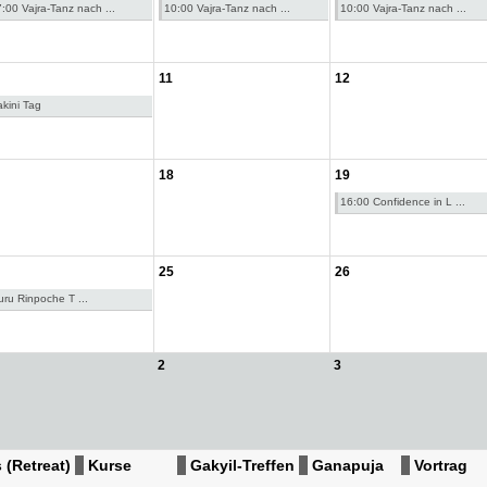
:00 Vajra-Tanz nach ...
10:00 Vajra-Tanz nach ...
10:00 Vajra-Tanz nach ...
11
12
kini Tag
18
19
16:00 Confidence in L ...
25
26
ru Rinpoche T ...
2
3
 (Retreat)
Kurse
Gakyil-Treffen
Ganapuja
Vortrag