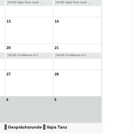
10:00 Vajra-Tanz nach ...
10:00 Vajra-Tanz nach ...
13
14
20
21
16:00 Confidence in L ...
16:00 Confidence in L ...
27
28
4
5
Gesprächsrunde
Vajra Tanz