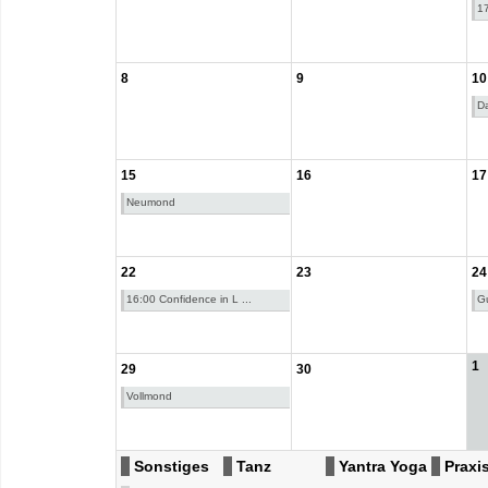
17
8
9
10
Da
15
16
17
Neumond
22
23
24
16:00 Confidence in L ...
Gu
1
29
30
Vollmond
Sonstiges
Tanz
Yantra Yoga
Praxis