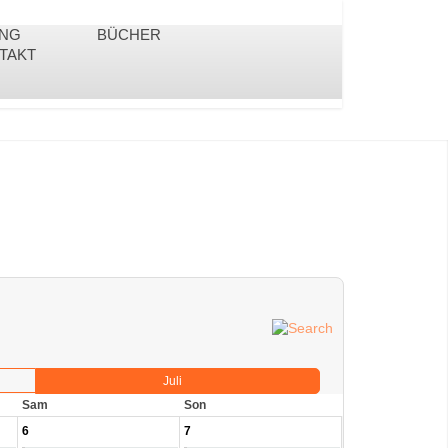
ING
BÜCHER
TAKT
Juli
Sam
Son
6
7