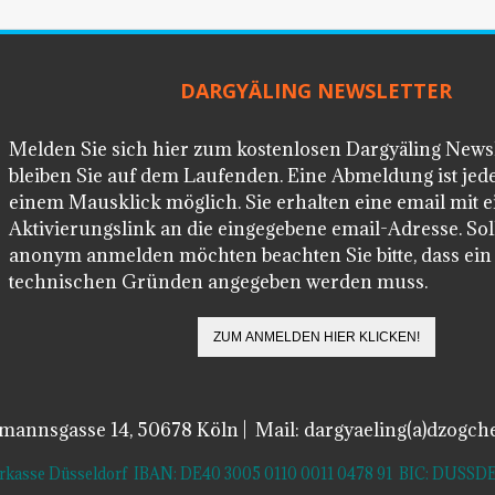
DARGYÄLING NEWSLETTER
Melden Sie sich hier zum kostenlosen Dargyäling News
bleiben Sie auf dem Laufenden. Eine Abmeldung ist jede
einem Mausklick möglich. Sie erhalten eine email mit 
Aktivierungslink an die eingegebene email-Adresse. Soll
anonym anmelden möchten beachten Sie bitte, dass ei
technischen Gründen angegeben werden muss.
lmannsgasse 14, 50678 Köln | Mail: dargyaeling(a)dzogch
arkasse Düsseldorf IBAN: DE40 3005 0110 0011 0478 91 BIC: DUS