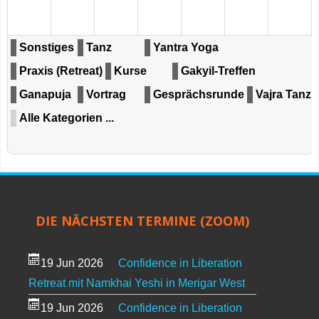
Sonstiges
Tanz
Yantra Yoga
Praxis (Retreat)
Kurse
Gakyil-Treffen
Ganapuja
Vortrag
Gesprächsrunde
Vajra Tanz
Alle Kategorien ...
DIE NÄCHSTEN TERMINE (ZOOM)
19 Jun 2026
Confidence in Liberation
Retreat mit Namkhai Yeshi in Merigar West
19 Jun 2026
Confidence in Liberation