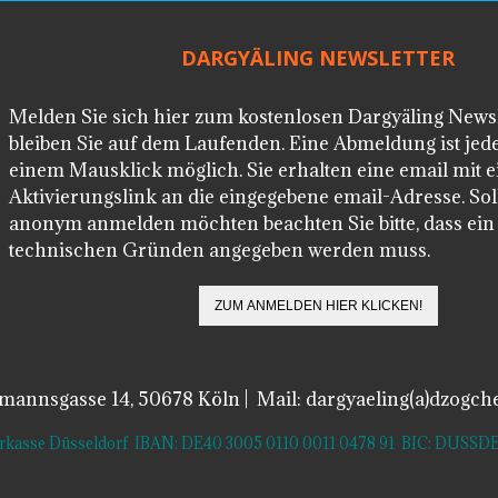
DARGYÄLING NEWSLETTER
Melden Sie sich hier zum kostenlosen Dargyäling News
bleiben Sie auf dem Laufenden. Eine Abmeldung ist jede
einem Mausklick möglich. Sie erhalten eine email mit 
Aktivierungslink an die eingegebene email-Adresse. Soll
anonym anmelden möchten beachten Sie bitte, dass ei
technischen Gründen angegeben werden muss.
lmannsgasse 14, 50678 Köln | Mail: dargyaeling(a)dzogch
arkasse Düsseldorf IBAN: DE40 3005 0110 0011 0478 91 BIC: DUS