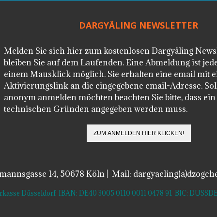
DARGYÄLING NEWSLETTER
Melden Sie sich hier zum kostenlosen Dargyäling News
bleiben Sie auf dem Laufenden. Eine Abmeldung ist jede
einem Mausklick möglich. Sie erhalten eine email mit 
Aktivierungslink an die eingegebene email-Adresse. Soll
anonym anmelden möchten beachten Sie bitte, dass ei
technischen Gründen angegeben werden muss.
lmannsgasse 14, 50678 Köln | Mail: dargyaeling(a)dzogch
arkasse Düsseldorf IBAN: DE40 3005 0110 0011 0478 91 BIC: DUS