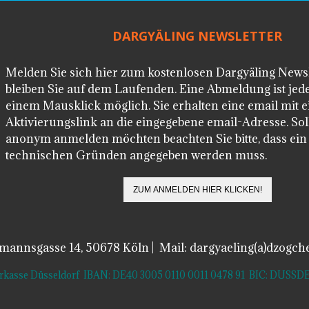
DARGYÄLING NEWSLETTER
Melden Sie sich hier zum kostenlosen Dargyäling News
bleiben Sie auf dem Laufenden. Eine Abmeldung ist jede
einem Mausklick möglich. Sie erhalten eine email mit 
Aktivierungslink an die eingegebene email-Adresse. Soll
anonym anmelden möchten beachten Sie bitte, dass ei
technischen Gründen angegeben werden muss.
lmannsgasse 14, 50678 Köln | Mail: dargyaeling(a)dzogch
arkasse Düsseldorf IBAN: DE40 3005 0110 0011 0478 91 BIC: DUS