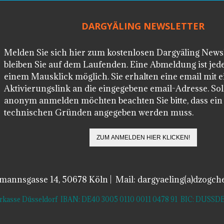
DARGYÄLING NEWSLETTER
Melden Sie sich hier zum kostenlosen Dargyäling News
bleiben Sie auf dem Laufenden. Eine Abmeldung ist jede
einem Mausklick möglich. Sie erhalten eine email mit 
Aktivierungslink an die eingegebene email-Adresse. Soll
anonym anmelden möchten beachten Sie bitte, dass ei
technischen Gründen angegeben werden muss.
lmannsgasse 14, 50678 Köln | Mail: dargyaeling(a)dzogch
arkasse Düsseldorf IBAN: DE40 3005 0110 0011 0478 91 BIC: DUS