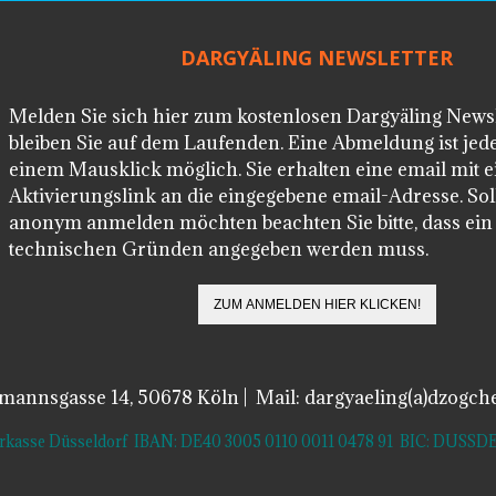
DARGYÄLING NEWSLETTER
Melden Sie sich hier zum kostenlosen Dargyäling News
bleiben Sie auf dem Laufenden. Eine Abmeldung ist jede
einem Mausklick möglich. Sie erhalten eine email mit 
Aktivierungslink an die eingegebene email-Adresse. Soll
anonym anmelden möchten beachten Sie bitte, dass ei
technischen Gründen angegeben werden muss.
lmannsgasse 14, 50678 Köln | Mail: dargyaeling(a)dzogch
arkasse Düsseldorf IBAN: DE40 3005 0110 0011 0478 91 BIC: DUS