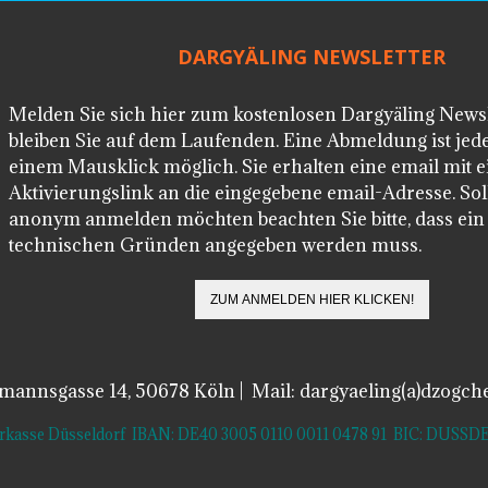
DARGYÄLING NEWSLETTER
Melden Sie sich hier zum kostenlosen Dargyäling News
bleiben Sie auf dem Laufenden. Eine Abmeldung ist jede
einem Mausklick möglich. Sie erhalten eine email mit 
Aktivierungslink an die eingegebene email-Adresse. Soll
anonym anmelden möchten beachten Sie bitte, dass ei
technischen Gründen angegeben werden muss.
lmannsgasse 14, 50678 Köln | Mail: dargyaeling(a)dzogch
arkasse Düsseldorf IBAN: DE40 3005 0110 0011 0478 91 BIC: DUS